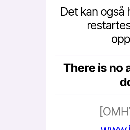
Det kan også 
restartes
opp
There is no a
d
[OMH
www.i